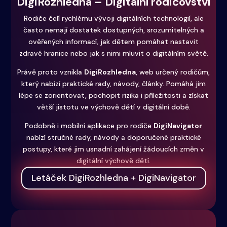
DigiRozhledna – Digitální rodičovství
Rodiče čelí rychlému vývoji digitálních technologií, ale
často nemají dostatek dostupných, srozumitelných a
ověřených informací, jak dětem pomáhat nastavit
zdravé hranice nebo jak s nimi mluvit o digitálním světě.
Právě proto vznikla
DigiRozhledna
, web určený rodičům,
který nabízí praktické rady, návody, články. Pomáhá jim
lépe se zorientovat, pochopit rizika i příležitosti a získat
větší jistotu ve výchově dětí v digitální době.
Podobně i mobilní aplikace pro rodiče
DigiNavigator
nabízí stručné rady, návody a doporučené praktické
postupy, které jim usnadní zahájení žádoucích změn v
digitální výchově dětí.
Letáček DigiRozhledna + DigiNavigator